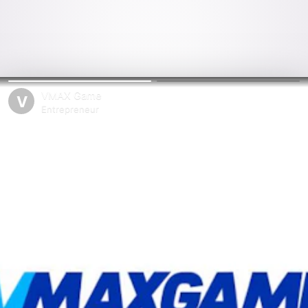
VMAX Game
V
Entrepreneur