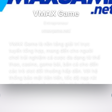
VMAX Game
Entrepreneur
vmaxgame.net/
VMAX Game là nền tảng giải trí trực
tuyến tổng hợp, mang đến cho người
chơi trải nghiệm cá cược đa dạng từ thể
thao, casino, game bài, bắn cá cho đến
các trò slot đổi thưởng hấp dẫn. Với hệ
thống bảo mật tiên tiến, tốc độ nạp rút
nhanh chóng và giao diện thân thiện,
VMAX Game khẳng định vị thế là một
trong những sân chơi uy tín và chuyên
nghiệp nhất thị trường. THÔNG TIN CHI
TIẾT: - Website: https://vmaxgame.net/ -