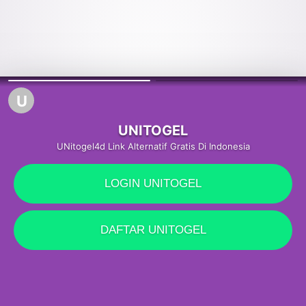
U
UNITOGEL
UNitogel4d Link Alternatif Gratis Di Indonesia
LOGIN UNITOGEL
DAFTAR UNITOGEL