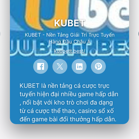
KUBET
KUBET - Nền Tảng Giải Trí Trực Tuyến
Y
Hàng Đầu Châu Á
S
kuubett.best/
KUBET là nền tảng cá cược trực
tuyến hiện đại nhiều game hấp dẫn
, nổi bật với kho trò chơi đa dạng
từ cá cược thể thao, casino sổ xố
A
A
đến game bài đổi thưởng hấp dẫn.
•
D
Với giao diện thân thiện và dịch vụ
hỗ trợ 24/7, KUBET hướng đến sự