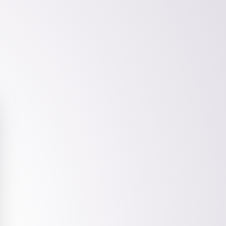
Friends of Tap Bio
Tap one of our friends to see how they're
using Tap Bio