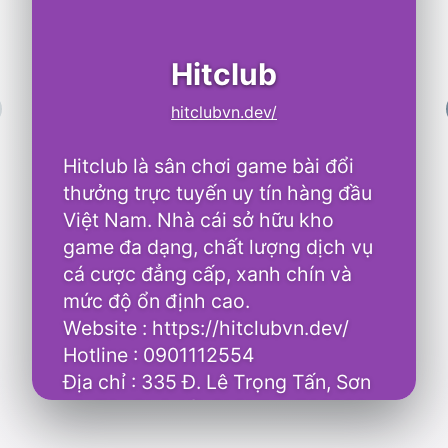
Hitclub
hitclubvn.dev/
Y
S
Hitclub là sân chơi game bài đổi
thưởng trực tuyến uy tín hàng đầu
Việt Nam. Nhà cái sở hữu kho
game đa dạng, chất lượng dịch vụ
cá cược đẳng cấp, xanh chín và
mức độ ổn định cao.
Website : https://hitclubvn.dev/
Hotline : 0901112554
A
A
Địa chỉ : 335 Đ. Lê Trọng Tấn, Sơn
•
D
Kỳ, Tân Phú, Hồ Chí Minh 762000,
Việt Nam