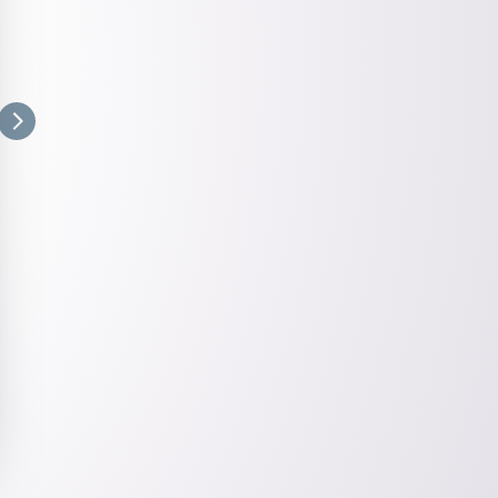
Garuda138 Slot
Terpercaya
Game Slot Online
144.202.114.70/
Agen Slot Garuda138 adalah salah
satu agen judi slot online
terpercaya dan sangat gacor
rekomendasi Indonesia 2022. Slot
Garuda138 Gacor sebagai agen
judi online terlengkap di Indonesia
2022 menyediakan permainan slot
online yang menarik.