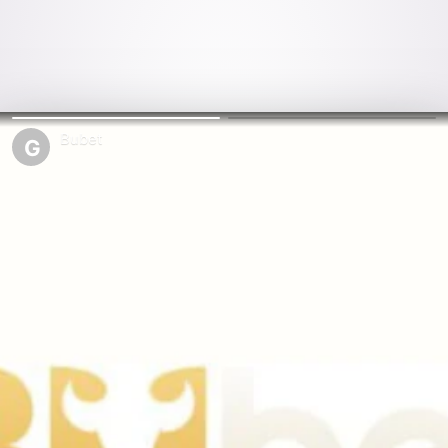
Bubet
G