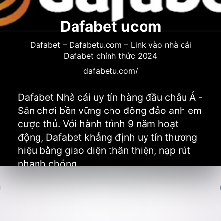
Dafabet ucom
Dafabet – Dafabetu.com – Link vào nhà cái
Dafabet chính thức 2024
dafabetu.com/
Dafabet Nhà cái uy tín hàng đầu châu Á -
Sân chơi bền vững cho đông đảo anh em
cược thủ. Với hành trình 9 năm hoạt
động, Dafabet khẳng định uy tín thương
hiệu bằng giao diện thân thiện, nạp rút
nhanh chóng.
Thông tin chi tiết:
Website: https://dafabetu.com/
Điện thoại: 09855343322
Email:cskh@dafabetu.com