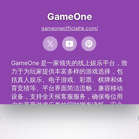
GameOne
gameoneofficialhk.com/
GameOne 是一家领先的线上娱乐平台，致
力于为玩家提供丰富多样的游戏选择，包
括真人娱乐、电子游戏、彩票、棋牌和体
育竞猜等。平台界面简洁流畅，兼容移动
设备，支持全天候客服服务，确保每位用
户在享受游戏乐趣的同时拥有流畅、安全
的操作体验。GameOne 以公平、透明的服
务机制赢得了广大玩家的信任。
联系信息（联系方式）：