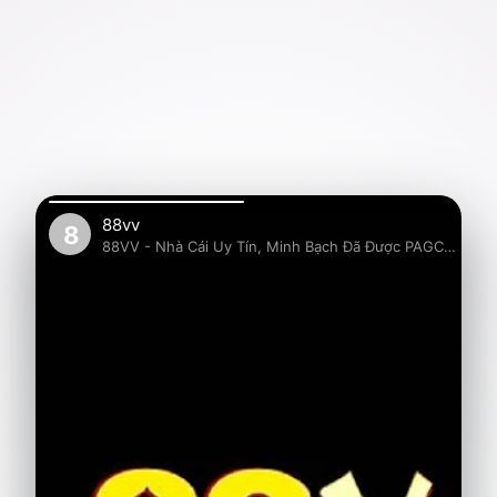
88vv
8
88VV - Nhà Cái Uy Tín, Minh Bạch Đã Được PAGCOR Cấp Phép