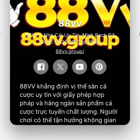
88vv
88VV - Nhà Cái Uy Tín, Minh Bạch Đã
Y
Được PAGCOR Cấp Phép
S
88vv.group/
88VV khẳng định vị thế sàn cá
cược uy tín với giấy phép hợp
pháp và hàng ngàn sản phẩm cá
cược trực tuyến chất lượng. Người
A
A
chơi có thể tận hưởng không gian
•
D
giải trí đỉnh cao, từ cá cược thể
thao đến slot game hấp dẫn. Đội